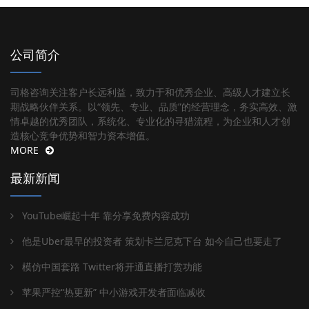
公司简介
司格咨询关注客户长远利益，致力于和优秀企业、高级人才建立长
期战略伙伴关系。以“领先、专业、品质”的经营理念，务实高效、激
情卓越的优秀团队，系统化、专业化的寻猎流程，为企业和人才创
造核心竞争优势和智力资本增值。
MORE
最新新闻
YouTube崛起十年 靠分享免费内容成功
他是Uber最早的投资者 策划卡兰尼克下台 如今自己也要走了
模仿中国套路 Twitter将开通直播打赏功能
苹果严控“热更新” 中小游戏开发者面临减收