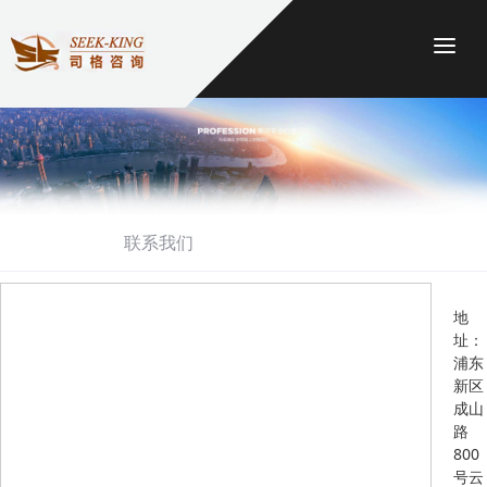
Togg
联系我们
地
址：
浦东
新区
成山
路
800
号云